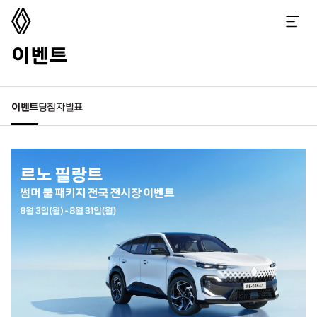
르노코리아
메뉴 열기
이벤트
이벤트
당첨자발표