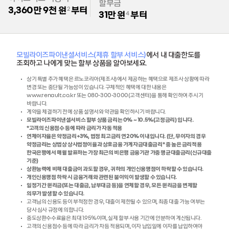
할부금
3,360만 9천 원
부터
2
31만 원
부터
4
모빌라이즈파이낸셜서비스(제휴 할부 서비스)
에서 내 대출한도를
조회하고 나에게 맞는 할부 상품을 알아보세요.
상기 특별 추가 혜택은 르노코리아(제조사)에서 제공하는 혜택으로 제조사 상황에 따라
변경 또는 중단될 가능성이 있습니다. 구체적인 혜택에 대한 내용은
www.renault.co.kr 또는 080-300-3000(고객센터)을 통해 확인하여 주시기
바랍니다.
계약을 체결하기 전에 상품 설명서와 약관을 확인하시기 바랍니다.
모빌라이즈파이낸셜서비스 할부 상품 금리는 0% ~ 10.5%(고정금리) 입니다.
*고객의 신용점수 등에 따라 금리가 자동 적용
연체이자율은 약정금리+3%, 법정 최고금리 연20% 이내입니다. (단, 무이자의 경우
약정금리는 상법상 상사법정이율과 상호금융 가계자금대출금리* 중 높은 금리적용
한국은행에서 매월 발표하는 가장 최근의 비은행 금융기관 가중 평균대출금리(신규대출
기준)
상환능력에 비해 대출금이 과도할 경우, 귀하의 개인신용평점이 하락할 수 있습니다.
개인신용평점 하락 시 금융거래와 관련된 불이익이 발생할 수 있습니다.
일정기간 원리금(또는 대출금, 납부대금 등)을 연체할 경우, 모든 원리금을 변제할
의무가 발생할 수 있습니다.
고객님의 신용도 등이 부적정한 경우, 대출이 제한될 수 있으며, 최종 대출 가능 여부는
당사 심사 규정에 의합니다.
중도상환수수료율은 최대 1.95%이며, 실제 할부 사용 기간에 안분하여 계산됩니다.
고객의 신용점수 등에 따라 금리가 차등 적용되며, 이자 납입일에 이자를 납입하여야