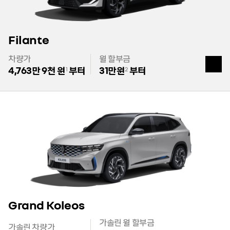
Filante
차량가
월 할부금
열
기
4,763만 9천 원
부터
31만원
부터
1
2
Grand Koleos
가솔린 월 할부금
가솔린 차량가