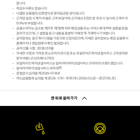
합니다.
취급수수료는 없습니다.
나열된 상품들의 상환방식은 원리금균등 방식입니다.
근저당 설정 시 해지 비용은 고객 부담이며, 인지세는 5천만 원 초과 시 당사와 고객이 각
50%씩 부담합니다.
금융소비자는 금소법 제19조 제1항에 따라 해당상품 또는 서비스에 대하여 설명을 받을
권리가 있으며, 그 설명을 듣고 내용을 충분히 이해한 후 거래하시기 바랍니다.
금리정보는 광고게시시점을 기준으로 산정되었으며, 자세한 금리정보는 해당 금융회사
홈페이지나 영업점에서 확인 필요합니다.
금리 산출 시점 : 2026년 8월
자세한 사항은 가까운 르노코리아 전시장 또는 모빌라이즈파이낸셜서비스 고객센터로
문의 바랍니다.(1588-6750)
모빌라이즈파이낸셜서비스는 알씨아이파이낸셜서비스코리아의 브랜드명입니다.
알씨아이파이낸셜서비스코리아㈜
준법감시 심의필 제2026-01-168
여신금융협회 심의필 제 2026 - C1h - 10151호 ( 2026.06.22 ~ 2027.06.21 )
맨 위로 올라가기