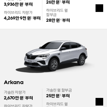
26만 원
부터
3
3,936만 원
부터
1
열
하이브리드 월
기
하이브리드 차량가
할부금
4,269만 9천 원
부터
2
28만 원
부터
4
Arkana
가솔린 월 할부금
가솔린 차량가
25만 원
부터
3
2,670만 원
부터
1
열
하이브리드 월
기
하이브리드 차량가