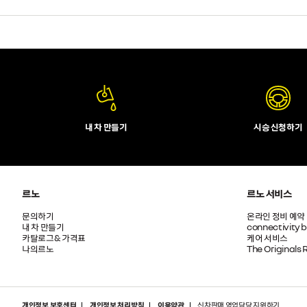
내 차 만들기
시승 신청하기
르노
르노 서비스
문의하기
온라인 정비 예약
내 차 만들기
connectivity 
카탈로그& 가격표
케어 서비스
나의르노
The Originals 
개인정보 보호센터
개인정보 처리방침
이용약관
신차판매 영업담당 지원하기