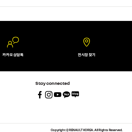
카카오 상담톡
전시장 찾기
Stay connected
Copyright © RENAULT KOREA. All Rights Reserved.