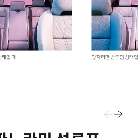
상태일 때
앞자리만 반투명 상태일
® 파노라믹 선루프