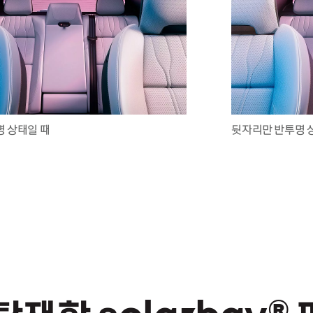
명 상태일 때
뒷자리만 반투명 
 탑재한
solarbay