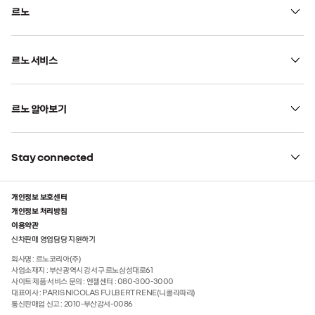
르노
르노 서비스
르노 알아보기
Stay connected
개인정보 보호센터
개인정보 처리방침
이용약관
신차판매 영업담당 지원하기
회사명 :
르노코리아(주)
사업소재지 :
부산광역시 강서구 르노삼성대로61
사이트·제품·서비스 문의 :
엔젤센터 : 080-300-3000
대표이사 :
PARIS NICOLAS FULBERT RENE(니콜라파리)
통신판매업 신고 :
2010-부산강서-0086