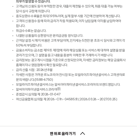
의무가 발생할 수 있습니다.
고객님의 신용도 등이 부적정한 경우, 대출이 제한될 수 있으며, 최종 대출 가능 여부는
당사 심사 규정에 의합니다.
중도상환수수료율은 최대 1.95%이며, 실제 할부 사용 기간에 안분하여 계산됩니다.
고객의 신용점수 등에 따라 금리가 차등 적용되며, 이자 납입일에 이자를 납입하여야
합니다.
취급수수료는 없습니다.
나열된 상품들의 상환방식은 원리금균등 방식입니다.
근저당 설정 시 해지 비용은 고객 부담이며, 인지세는 5천만 원 초과 시 당사와 고객이 각
50%씩 부담합니다.
금융소비자는 금소법 제19조 제1항에 따라 해당상품 또는 서비스에 대하여 설명을 받을
권리가 있으며, 그 설명을 듣고 내용을 충분히 이해한 후 거래하시기 바랍니다.
금리정보는 광고게시시점을 기준으로 산정되었으며, 자세한 금리정보는 해당 금융회사
홈페이지나 영업점에서 확인 필요합니다.
금리 산출 시점 : 2026년 8월
자세한 사항은 가까운 르노코리아 전시장 또는 모빌라이즈파이낸셜서비스 고객센터로
문의 바랍니다.(1588-6750)
모빌라이즈파이낸셜서비스는 알씨아이파이낸셜서비스코리아의 브랜드명입니다.
알씨아이파이낸셜서비스코리아㈜
준법감시 심의필 제 2026-01-047
여신금융협회 심의필 제 2026 - C1h - 04585호 ( 2026.03.26 ~ 2027.03.25 )
맨 위로 올라가기