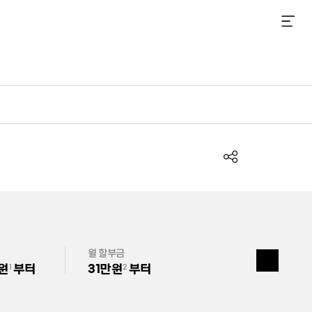
메뉴 열기
공
유
하
기
월 할부금
열
 원
부터
31만원
부터
기
1
2