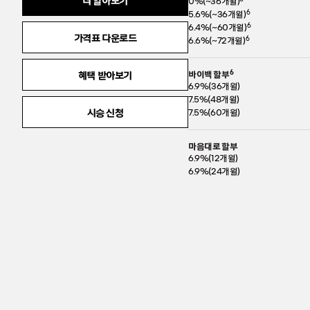
더 알아보기
0%(~36개월)
보
6
5.6%(~36개월)
기
6
6.4%(~60개월)
가격표 다운로드
6
6.6%(~72개월)
6
혜택 받아보기
바이백 할부
내
용
6.9%(36개월)
보
7.5%(48개월)
기
시승 신청
7.5%(60개월)
마음대로 할부
내
용
6.9%(12개월)
보
6.9%(24개월)
기