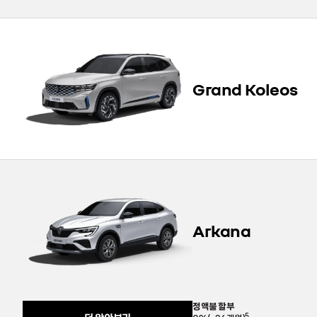
Grand Koleos
Arkana
정액불 할부
내
용
5