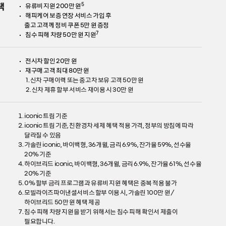
택
5
유류비 지원 200만 원
해피케어 보증 연장 서비스 가입 후
출고 고객께 정비 쿠폰 5만 원 증정
7
침수 피해 차량 50만 원 지원
전시차 할인 20만 원
재구매 고객 최대 80만 원
1. 신차 구매이력 또는 중고차 보유 고객 50만 원
2. 신차 제휴 할부 서비스 재이용 시 30만 원
iconic 트림 기준
iconic 트림 기준, 친환경차 세제 혜택 적용 가격, 정부의 방침에 따라
달라질 수 있음
가솔린 iconic, 바이백형, 36개월, 금리 6.9%, 잔가율 59%, 선수율
20% 기준
하이브리드 iconic, 바이백형, 36개월, 금리 6.9%, 잔가율 61%, 선수율
20% 기준
0% 할부 금리 프로그램과 유류비 지원 혜택은 중복 적용 불가
모빌라이즈파이낸셜서비스 할부 이용 시, 가솔린 100만 원 /
하이브리드 50만 원 혜택 제공
침수 피해 차량 지원을 받기 위해서는 침수 피해 확인서 제출이
필요합니다.