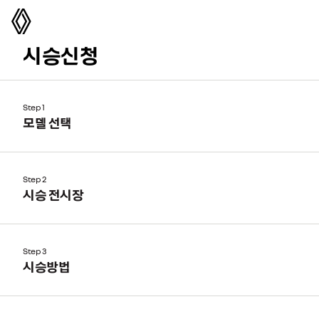
르노코리아
시승신청
Step 1
모델 선택
Step 2
시승 전시장
Step 3
시승방법