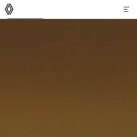
르노코리아
메뉴 열기
GRAND KOLEOS
스펙
옵션 액세서리
이달의 구매 혜택
e-카탈로그
가격표