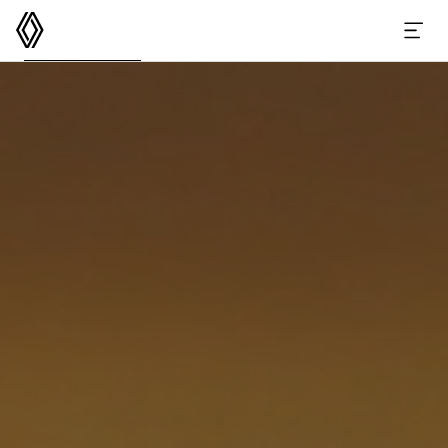
르노코리아
메뉴 열기
GRAND KOLEOS
스펙
옵션 액세서리
이달의 구매 혜택
e-카탈로그
가격표