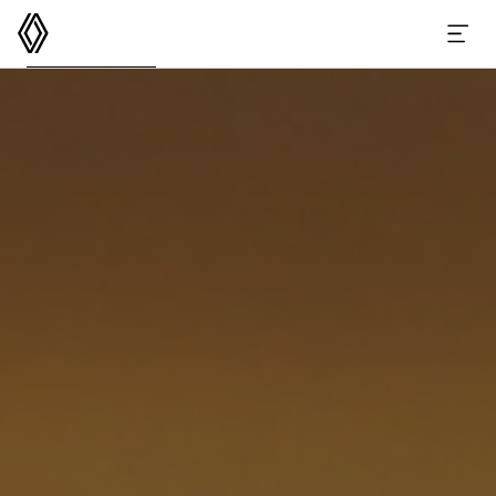
르노코리아
메뉴 열기
GRAND KOLEOS
스펙
옵션 액세서리
이달의 구매 혜택
e-카탈로그
가격표