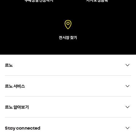
전시장 찾기
르노
르노 서비스
르노 알아보기
Stay connected