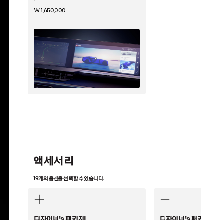
·
₩ 1,650,000
액세서리
19개의 옵션을 선택할 수 있습니다.
디자이너's 패키지I
디자이너's 패키지II