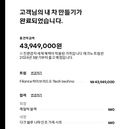
고객님의 내 차 만들기가
완료되었습니다.
총 견적 금액
43,949,000
원
※ 친환경차 세제 혜택이 적용된 가격입니다. 테크노 트림은
2026년 3분기부터 출고 예정입니다.
트림
변경하기
Filante 하이브리드 E-Tech techno
₩ 43,949,000
컬러
변경하기
외장
메탈릭 블랙
₩0
내장
다크 블루 나파 인조 가죽 시트
₩0