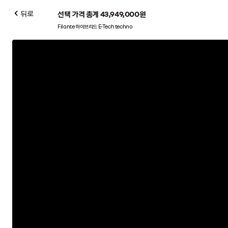
뒤로
선택 가격 총계
43,949,000
원
Filante 하이브리드 E-Tech techno
메탈릭 블랙
다크 블루 나파
인조 가죽 시트