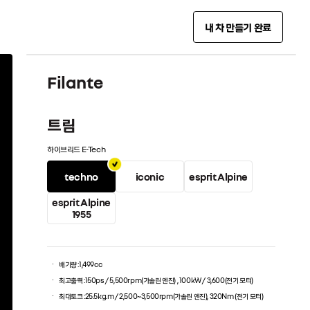
내 차 만들기 완료
Filante
트림
하이브리드 E-Tech
techno
iconic
esprit Alpine
esprit Alpine
1955
배기량 :
1,499cc
최고출력 :
150ps / 5,500rpm(가솔린 엔진) , 100kW / 3,600(전기 모터)
최대토크 :
25.5kg.m / 2,500~3,500rpm(가솔린 엔진), 320Nm (전기 모터)