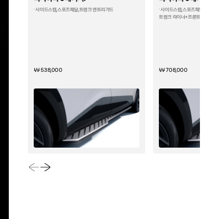
· 사이드스탭,스포츠페달,트렁크 엔트리가드
· 사이드스탭,스포츠페달,트렁크
트렁크 라이너+프론트 그릴 데코
₩ 538,000
₩ 708,000